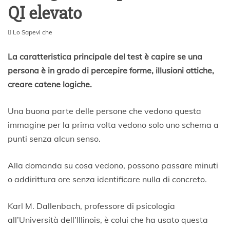
QI elevato
Lo Sapevi che
1
9
La caratteristica principale del test è capire se una
M
persona è in grado di percepire forme, illusioni ottiche,
a
creare catene logiche.
g
g
i
Una buona parte delle persone che vedono questa
o
immagine per la prima volta vedono solo uno schema a
2
0
punti senza alcun senso.
2
0
Alla domanda su cosa vedono, possono passare minuti
o addirittura ore senza identificare nulla di concreto.
Karl M. Dallenbach, professore di psicologia
all’Università dell’Illinois, è colui che ha usato questa