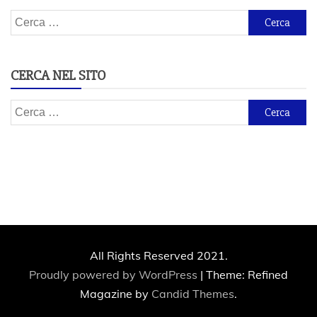
Ricerca
per:
CERCA NEL SITO
Ricerca
per:
All Rights Reserved 2021.
Proudly powered by WordPress
|
Theme: Refined
Magazine by
Candid Themes
.