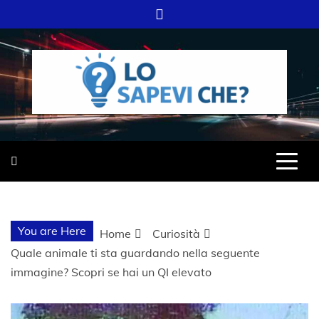
Skip
to
content
SITO WEB DEL GRUPPO LIFELIVE
LO SAPEVI
E.S.P.J
CHE?
You are Here
Home
Curiosità
Quale animale ti sta guardando nella seguente
immagine? Scopri se hai un QI elevato