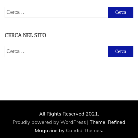
Ricerca
per:
CERCA NEL SITO
Ricerca
per:
All Rights Reserved 2021.
Proudly powered by WordPress
|
Theme: Refined
Magazine by
Candid Themes
.