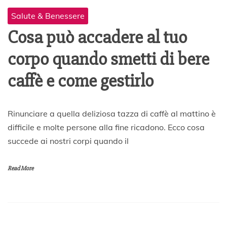
Salute & Benessere
Cosa può accadere al tuo
corpo quando smetti di bere
caffè e come gestirlo
1
Rinunciare a quella deliziosa tazza di caffè al mattino è
0
difficile e molte persone alla fine ricadono. Ecco cosa
M
succede ai nostri corpi quando il
a
r
z
Read More
o
2
0
2
0