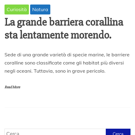
Curiosità
Natura
La grande barriera corallina
sta lentamente morendo.
1
Sede di una grande varietà di specie marine, le barriere
A
coralline sono classificate come gli habitat più diversi
p
negli oceani. Tuttavia, sono in grave pericolo.
r
i
l
Read More
e
2
0
2
0
Ricerca