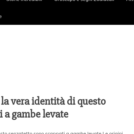
e
a vera identità di questo
i a gambe levate
sto senzatetto sono scappati a gambe levate Le origini