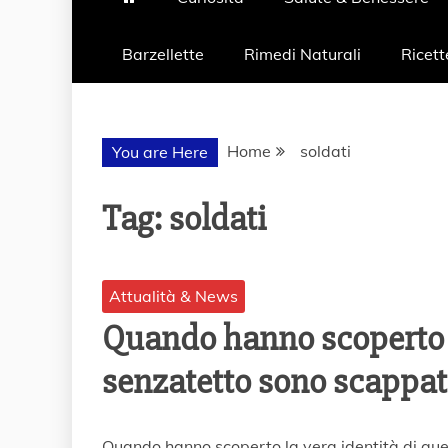
Barzellette
Rimedi Naturali
Ricett
Home
soldati
You are Here
Tag:
soldati
Attualità & News
Quando hanno scoperto l
senzatetto sono scappat
4
Quando hanno scoperto la vera identità di que