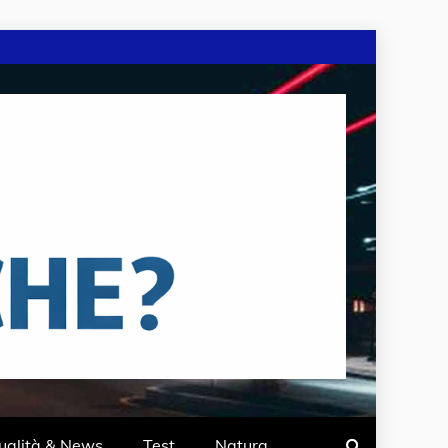
ualità & News
Test
Natura