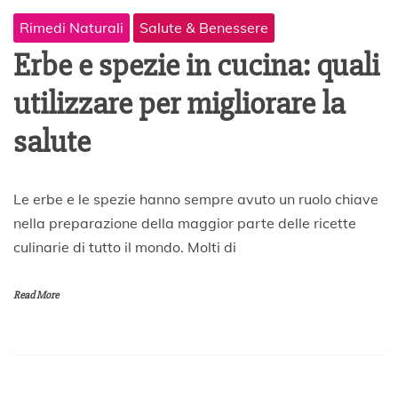
Rimedi Naturali
Salute & Benessere
Erbe e spezie in cucina: quali
utilizzare per migliorare la
salute
1
Le erbe e le spezie hanno sempre avuto un ruolo chiave
G
nella preparazione della maggior parte delle ricette
e
culinarie di tutto il mondo. Molti di
n
n
a
Read More
i
o
2
0
2
0