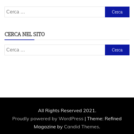
Ricerca
per:
CERCA NEL SITO
Ricerca
per:
All Rights Reserved 2021.
Proudly powered by WordPress
|
Theme: Refined
Magazine by
Candid Themes
.