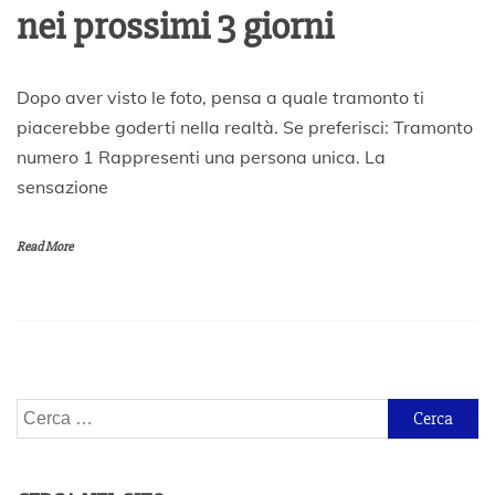
nei prossimi 3 giorni
2
Dopo aver visto le foto, pensa a quale tramonto ti
5
piacerebbe goderti nella realtà. Se preferisci: Tramonto
N
numero 1 Rappresenti una persona unica. La
o
v
sensazione
e
m
b
Read More
r
e
2
0
1
9
Ricerca
per: