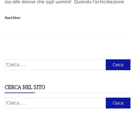
sia alle donne che agli uomini! Quando l’articolazione
v
e
m
Read More
b
r
e
2
0
2
0
Ricerca
per:
CERCA NEL SITO
Ricerca
per: