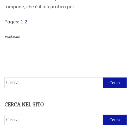
M
tampone, che è il più pratico per
a
g
g
Pages:
1
2
i
o
2
Read More
0
2
3
Ricerca
per:
CERCA NEL SITO
Ricerca
per: