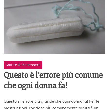
Salute & Benessere
Questo è l’errore più comune
che ogni donna fa!
3
Questo è l’errore più grande che ogni donna fa! Per le
1
mestruazioni, l’opzione più comunemente scelta è un