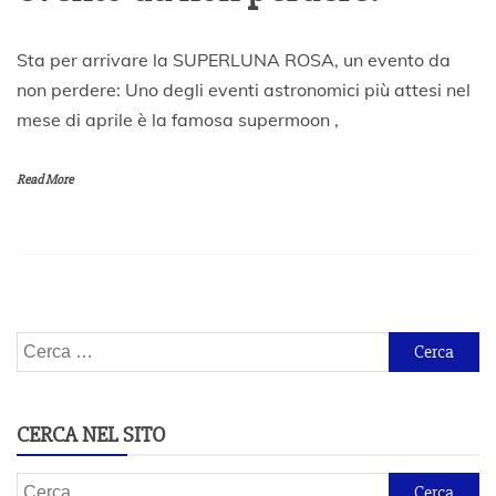
1
Sta per arrivare la SUPERLUNA ROSA, un evento da
5
non perdere: Uno degli eventi astronomici più attesi nel
A
mese di aprile è la famosa supermoon ,
p
r
i
Read More
l
e
2
0
2
1
Ricerca
per:
CERCA NEL SITO
Ricerca