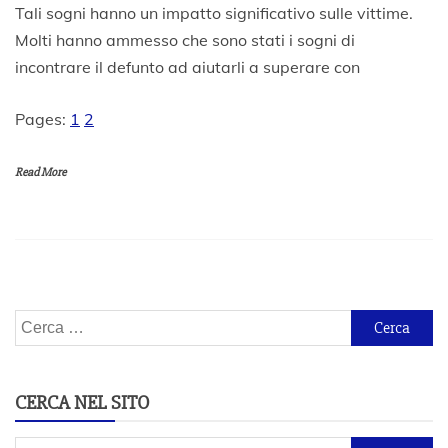
2
Tali sogni hanno un impatto significativo sulle vittime.
1
Molti hanno ammesso che sono stati i sogni di
O
incontrare il defunto ad aiutarli a superare con
t
t
o
Pages:
1
2
b
r
e
Read More
2
0
2
0
Ricerca
per:
CERCA NEL SITO