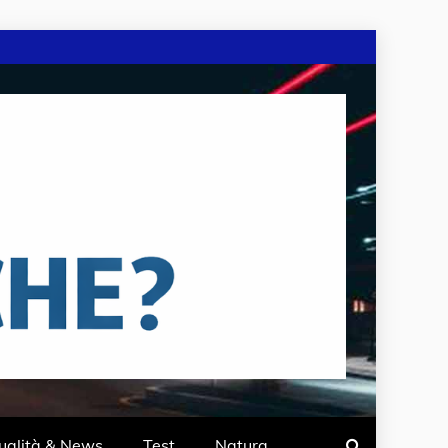
ualità & News
Test
Natura