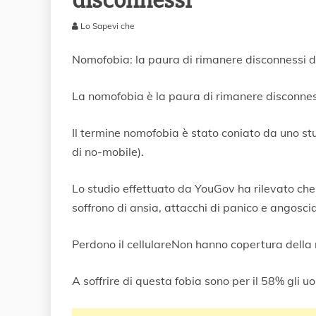
disconnessi
Lo Sapevi che
2
1
Nomofobia: la paura di rimanere disconnessi da
G
i
La nomofobia è la paura di rimanere disconnessi
u
g
n
Il termine nomofobia è stato coniato da uno s
o
di no-mobile).
2
0
2
Lo studio effettuato da YouGov ha rilevato che
0
soffrono di ansia, attacchi di panico e angosc
Perdono il cellulareNon hanno copertura della 
A soffrire di questa fobia sono per il 58% gli u