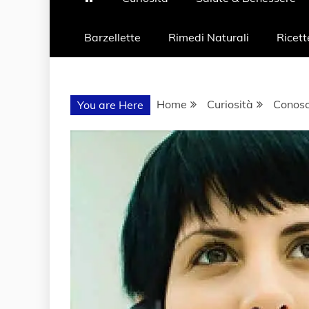
Barzellette
Rimedi Naturali
Ricett
Home
Curiosità
Conosc
You are Here