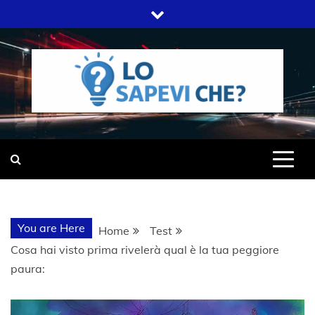
Skip
to
content
SITO WEB DEL GRUPPO LIFELIVE
LO SAPEVI
E.S.P.J
CHE?
You are Here
Home
Test
Cosa hai visto prima rivelerà qual è la tua peggiore
paura: