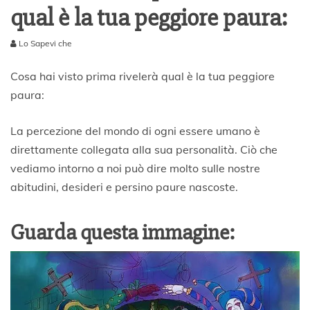
qual è la tua peggiore paura:
Lo Sapevi che
1
M
Cosa hai visto prima rivelerà qual è la tua peggiore
a
paura:
g
g
i
La percezione del mondo di ogni essere umano è
o
direttamente collegata alla sua personalità. Ciò che
2
vediamo intorno a noi può dire molto sulle nostre
0
2
abitudini, desideri e persino paure nascoste.
1
Guarda questa immagine: