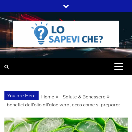
Skip
to
content
SITO WEB DEL GRUPPO LIFELIVE
LO SAPEVI
E.S.P.J
CHE?
You are Here
Home
Salute & Benessere
I benefici dell’olio all’aloe vera, ecco come si prepara: