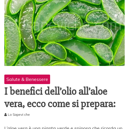
Salute & Benessere
I benefici dell’olio all’aloe
vera, ecco come si prepara:
Lo Sapevi che
7
A
L’aloe vera è una pianta verde e spinosa che ricorda un