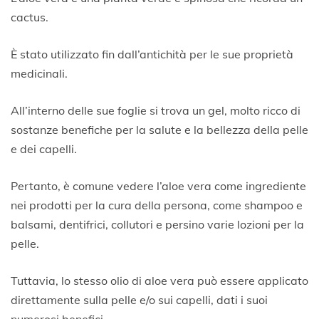
g
cactus.
o
s
t
È stato utilizzato fin dall’antichità per le sue proprietà
o
medicinali.
2
0
2
All’interno delle sue foglie si trova un gel, molto ricco di
2
sostanze benefiche per la salute e la bellezza della pelle
e dei capelli.
Pertanto, è comune vedere l’aloe vera come ingrediente
nei prodotti per la cura della persona, come shampoo e
balsami, dentifrici, collutori e persino varie lozioni per la
pelle.
Tuttavia, lo stesso olio di aloe vera può essere applicato
direttamente sulla pelle e/o sui capelli, dati i suoi
numerosi benefici.