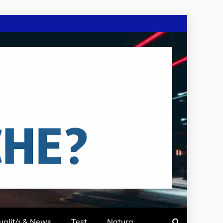
ualità & News
Test
Natura