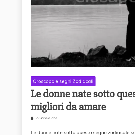
Oroscopo e segni Zodiacali
Le donne nate sotto ques
migliori da amare
Lo Sapevi che
2
4
Le donne nate sotto questo segno zodiacale so