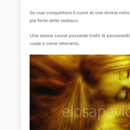
M
a
Se vuoi conquistare il cuore di una donna nata s
r
z
più forte dello zodiaco.
o
2
Una donna Leone possiede tratti di personalità
0
2
vuole e come ottenerlo.
1