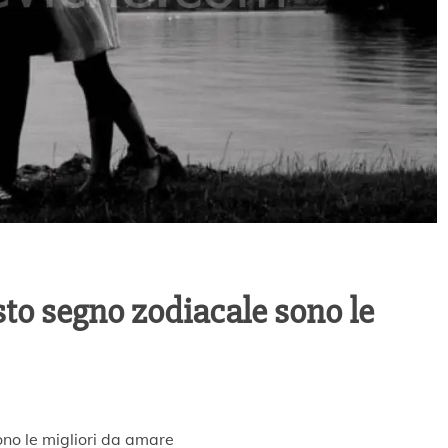
to segno zodiacale sono le
no le migliori da amare