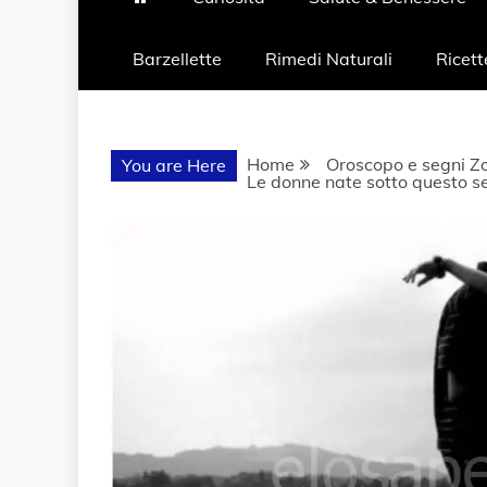
Barzellette
Rimedi Naturali
Ricett
Home
Oroscopo e segni Zo
You are Here
Le donne nate sotto questo s