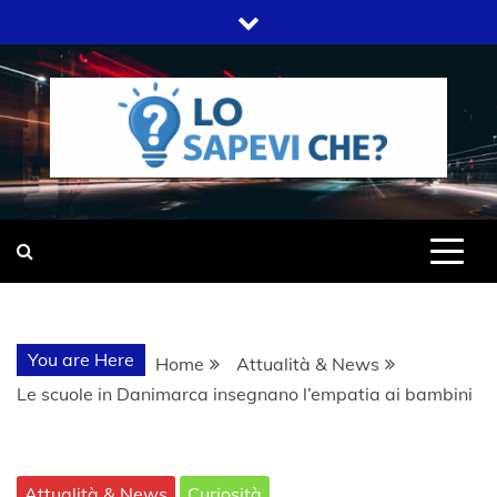
Skip
to
content
SITO WEB DEL GRUPPO LIFELIVE
LO SAPEVI
E.S.P.J
CHE?
You are Here
Home
Attualità & News
Le scuole in Danimarca insegnano l’empatia ai bambini
Attualità & News
Curiosità