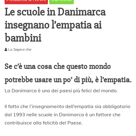
Le scuole in Danimarca
insegnano l’empatia ai
bambini
Lo Sapevi che
2
6
Se c’è una cosa che questo mondo
D
i
potrebbe usare un po’ di più, è l’empatia.
c
e
La Danimarca è uno dei paesi più felici del mondo.
m
b
r
Il fatto che l’insegnamento dell’empatia sia obbligatorio
e
dal 1993 nelle scuole in Danimarca è un fattore che
2
contribuisce alla felicità del Paese.
0
1
9