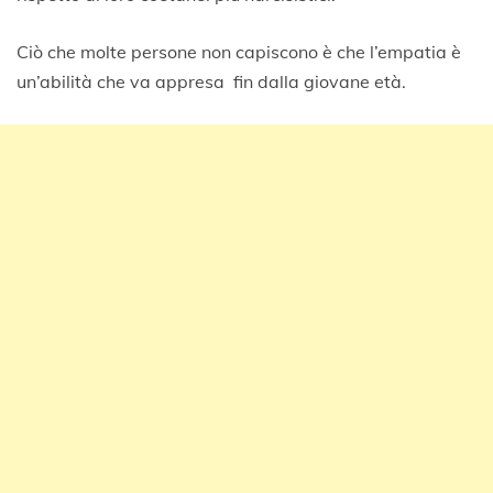
Ciò che molte persone non capiscono è che l’empatia è
un’abilità che va appresa fin dalla giovane età.