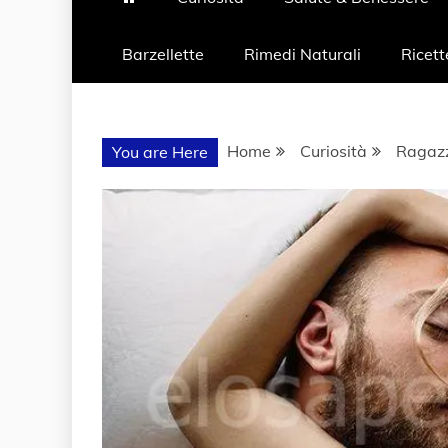
Barzellette
Rimedi Naturali
Ricett
Home
Curiosità
Ragazz
You are Here