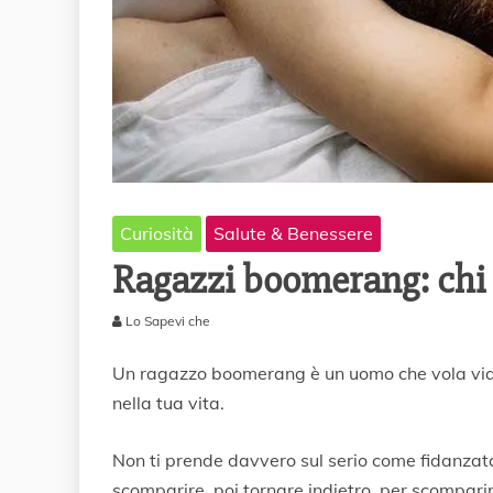
Curiosità
Salute & Benessere
Ragazzi boomerang: chi s
Lo Sapevi che
1
0
Un ragazzo boomerang è un uomo che vola via 
L
nella tua vita.
u
g
l
Non ti prende davvero sul serio come fidanzata 
i
scomparire, poi tornare indietro, per scompar