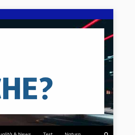
ualità & News
Test
Natura