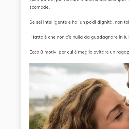
o
scomode.
2
0
2
Se sei intelligente e hai un po’di dignità, non to
0
Il fatto è che non c’è nulla da guadagnare in lui
Ecco 8 motivi per cui è meglio evitare un rag