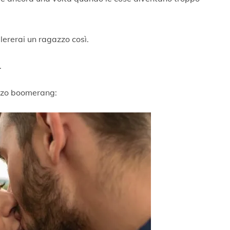
llererai un ragazzo così.
.
azzo boomerang: