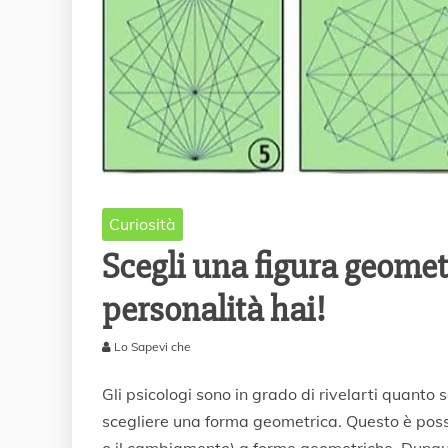
Curiosità
Scegli una figura geometr
personalità hai!
Lo Sapevi che
9
F
Gli psicologi sono in grado di rivelarti quanto
e
scegliere una forma geometrica. Questo è possi
b
o il cambiamento) a forme geometriche. Dunque
b