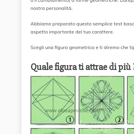
r
nostra personalità.
a
i
Abbiamo preparato questo semplice test basato
o
2
aspetto importante del tuo carattere.
0
2
Scegli una figura geometrica e ti diremo che ti
1
Quale figura ti attrae di più 