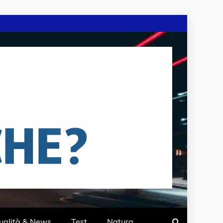
ualità & News
Test
Natura