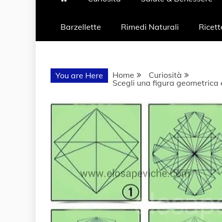
Barzellette
Rimedi Naturali
Ricett
Home
Curiosità
You are Here
Scegli una figura geometrica e