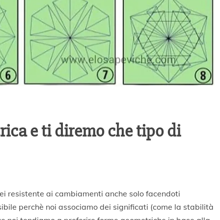
ica e ti diremo che tipo di
 sei resistente ai cambiamenti anche solo facendoti
bile perchè noi associamo dei significati (come la stabilità
 noi tendiamo a preferire forme geometriche in base alla