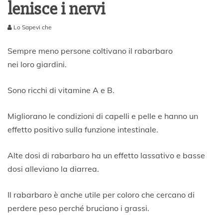
lenisce i nervi
Lo Sapevi che
2
2
Sempre meno persone coltivano il rabarbaro
G
nei loro giardini.
i
u
g
Sono ricchi di vitamine A e B.
n
o
Migliorano le condizioni di capelli e pelle e hanno un
2
0
effetto positivo sulla funzione intestinale.
2
0
Alte dosi di rabarbaro ha un effetto lassativo e basse
dosi alleviano la diarrea.
Il rabarbaro è anche utile per coloro che cercano di
perdere peso perché bruciano i grassi.