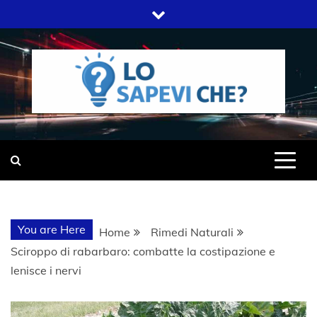
Skip
to
content
SITO WEB DEL GRUPPO LIFELIVE
LO SAPEVI
E.S.P.J
CHE?
You are Here
Home
Rimedi Naturali
Sciroppo di rabarbaro: combatte la costipazione e
lenisce i nervi