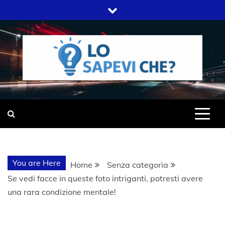
Skip
to
content
SITO WEB DEL GRUPPO LIFELIVE
LO SAPEVI
E.S.P.J
CHE?
You are Here
Home
Senza categoria
Se vedi facce in queste foto intriganti, potresti avere
una rara condizione mentale!