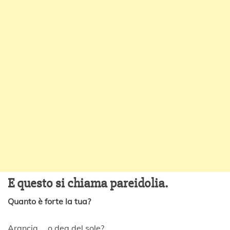
E questo si chiama pareidolia.
Quanto è forte la tua?
Arancia … o dea del sole?