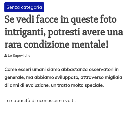
Senza categoria
Se vedi facce in queste foto
intriganti, potresti avere una
rara condizione mentale!
Lo Sapevi che
2
M
Come esseri umani siamo abbastanza osservatori in
a
generale, ma abbiamo sviluppato, attraverso migliaia
r
di anni di evoluzione, un tratto molto speciale.
z
o
2
La capacità di riconoscere i volti.
0
2
0