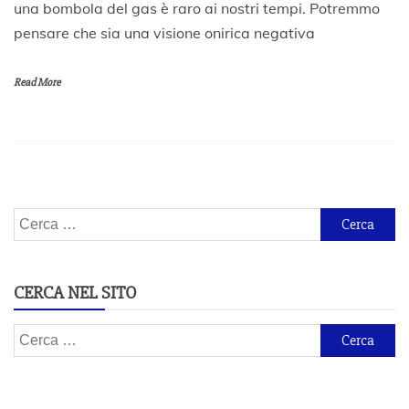
una bombola del gas è raro ai nostri tempi. Potremmo
M
pensare che sia una visione onirica negativa
a
r
z
Read More
o
2
0
2
2
Ricerca
per:
CERCA NEL SITO
Ricerca
per: