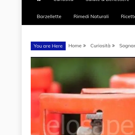
Barzellette
Rimedi Naturali
Ricett
Home
Curiosità
Sognar
You are Here