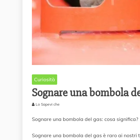
Curiosità
Sognare una bombola del
Lo Sapevi che
2
9
Sognare una bombola del gas: cosa significa?
M
a
Sognare una bombola del gas è raro ai nostri 
r