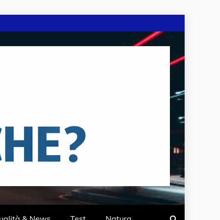
ualità & News
Test
Natura