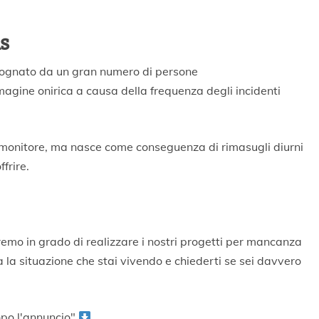
as
 sognato da un gran numero di persone
ine onirica a causa della frequenza degli incidenti
monitore, ma nasce come conseguenza di rimasugli diurni
frire.
remo in grado di realizzare i nostri progetti per mancanza
 la situazione che stai vivendo e chiederti se sei davvero
po l'annuncio"