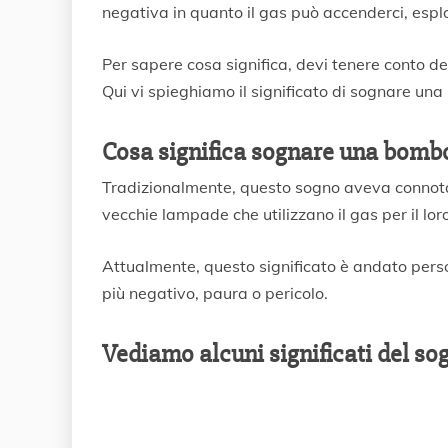
z
negativa in quanto il gas può accenderci, esplo
o
2
Per sapere cosa significa, devi tenere conto de
0
2
Qui vi spieghiamo il significato di sognare una
2
Cosa significa sognare una bombo
Tradizionalmente, questo sogno aveva connotazi
vecchie lampade che utilizzano il gas per il lo
Attualmente, questo significato è andato perso 
più negativo, paura o pericolo.
Vediamo alcuni significati del sog