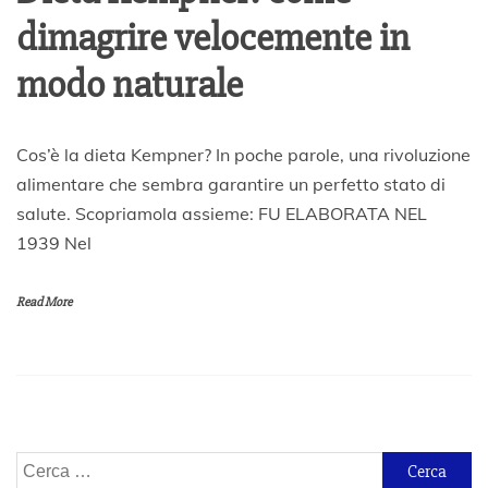
dimagrire velocemente in
modo naturale
2
Cos’è la dieta Kempner? In poche parole, una rivoluzione
6
alimentare che sembra garantire un perfetto stato di
G
salute. Scopriamola assieme: FU ELABORATA NEL
i
u
1939 Nel
g
n
o
Read More
2
0
2
1
Ricerca