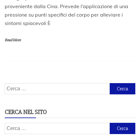
0
proveniente dalla Cina. Prevede l’applicazione di una
A
pressione su punti specifici del corpo per alleviare i
p
r
sintomi spiacevoli È
i
l
e
Read More
2
0
2
0
Ricerca
per:
CERCA NEL SITO
Ricerca
per: