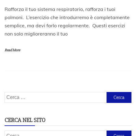
2
Rafforza il tuo sistema respiratorio, rafforza i tuoi
1
polmoni. L’esercizio che introdurremo è completamente
O
semplice, ma devi farlo regolarmente. Questi esercizi
t
t
non solo miglioreranno il tuo
o
b
r
Read More
e
2
0
2
0
Ricerca
per:
CERCA NEL SITO
Ricerca