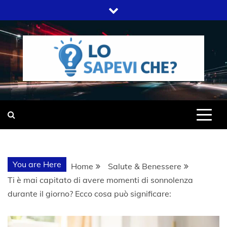
Skip
to
content
SITO WEB DEL GRUPPO LIFELIVE
LO SAPEVI
E.S.P.J
CHE?
You are Here
Home
Salute & Benessere
Ti è mai capitato di avere momenti di sonnolenza
durante il giorno? Ecco cosa può significare: