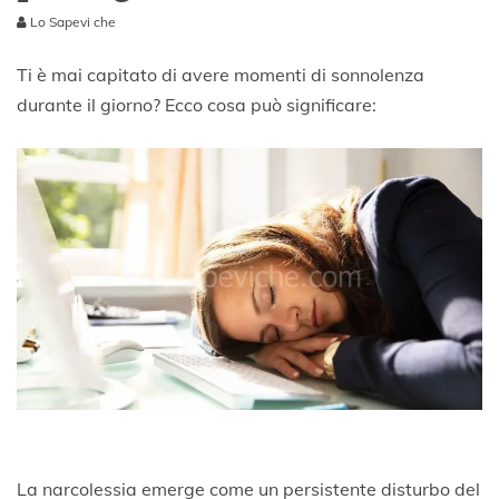
Lo Sapevi che
9
A
Ti è mai capitato di avere momenti di sonnolenza
g
durante il giorno? Ecco cosa può significare:
o
s
t
o
2
0
2
3
La narcolessia emerge come un persistente disturbo del