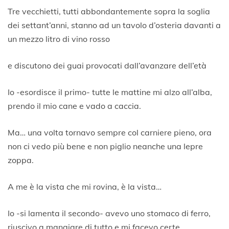
3
Tre vecchietti, tutti abbondantemente sopra la soglia
G
dei settant’anni, stanno ad un tavolo d’osteria davanti a
e
un mezzo litro di vino rosso
n
n
a
e discutono dei guai provocati dall’avanzare dell’età
i
o
2
Io -esordisce il primo- tutte le mattine mi alzo all’alba,
0
prendo il mio cane e vado a caccia.
1
8
Ma… una volta tornavo sempre col carniere pieno, ora
non ci vedo più bene e non piglio neanche una lepre
zoppa.
A me è la vista che mi rovina, è la vista…
Io -si lamenta il secondo- avevo uno stomaco di ferro,
riuscivo a mangiare di tutto e mi facevo certe