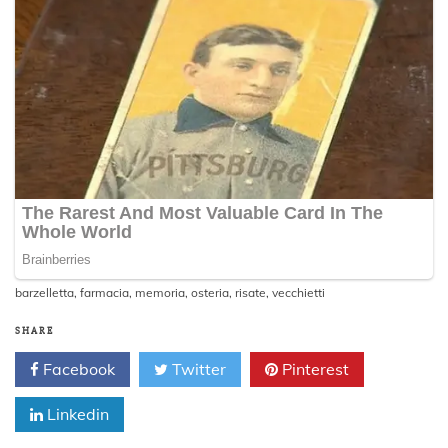
barzelletta
,
farmacia
,
memoria
,
osteria
,
risate
,
vecchietti
SHARE
Facebook
Twitter
Pinterest
Linkedin