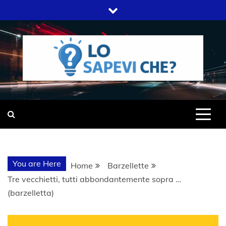
Skip
to
content
SITO WEB DEL GRUPPO LIFELIVE
LO SAPEVI
E.S.P.J
CHE?
You are Here
Home
Barzellette
Tre vecchietti, tutti abbondantemente sopra …
(barzelletta)