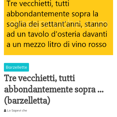
Barzellette
Tre vecchietti, tutti
abbondantemente sopra …
(barzelletta)
Lo Sapevi che
2