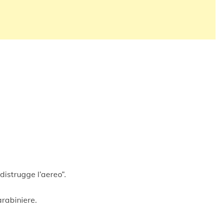
 distrugge l’aereo”.
arabiniere.