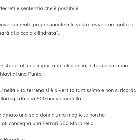
 decreti e sentenzia che è possibile.
à inversamente proporzionale alle vostre avventure galanti,
rà di piccola cilindrata”.
ie storie, alcune importanti, alcune no, in totale saranno
chiavi di una Punto.
 nella vita terrena si è divertito tantissimo e non si ricorda
llora gli dà una 500 nuovo modello.
o ho amato una sola donna ,mia moglie ,e non ho
 gli consegna una Ferrari 550 Maranello.
il Paradiso;