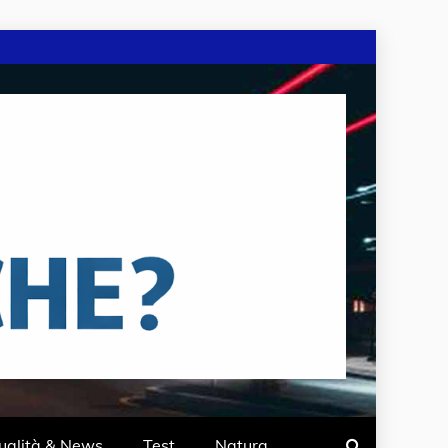
ualità & News
Test
Natura