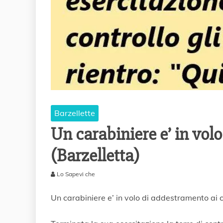
Barzellette
Un carabiniere e’ in vol
(Barzelletta)
Lo Sapevi che
1
0
Un carabiniere e’ in volo di addestramento ai c
F
e