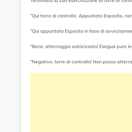
Terminata la sua esercitazione la torre di control
b
b
r
“Qui torre di controllo. Appuntato Esposito, rien
a
i
o
“Qui appuntato Esposito in fase di avvicinamen
2
0
“Bene, atterraggio autorizzato! Esegua pure le 
1
8
“Negativo, torre di controllo! Non posso atterra