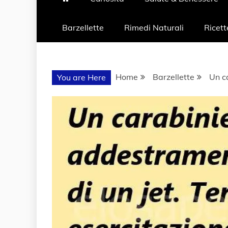
Barzellette
Rimedi Naturali
Ricett
Home
Barzellette
Un ca
You are Here