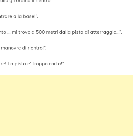
lo gli ordina il rientro:
trare alla base!”.
to … mi trovo a 500 metri dalla pista di atterraggio…”.
manovre di rientro!”.
re! La pista e’ troppo corta!”.