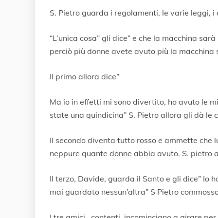
S. Pietro guarda i regolamenti, le varie leggi, i
“L’unica cosa” gli dice” e che la macchina sar
perciò più donne avete avuto più la macchina sa
Il primo allora dice”
Ma io in effetti mi sono divertito, ho avuto le m
state una quindicina” S. Pietro allora gli dà le 
Il secondo diventa tutto rosso e ammette che lui
neppure quante donne abbia avuto. S. pietro a
Il terzo, Davide, guarda il Santo e gli dice” I
mai guardato nessun’altra” S Pietro commosso
I tre amici , contenti, incominciano a girare per 