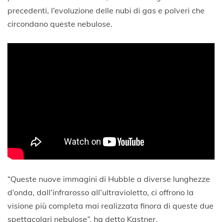
precedenti, l’evoluzione delle nubi di gas e polveri che
circondano queste nebulose.
“Queste nuove immagini di Hubble a diverse lunghezze
d’onda, dall’infrarosso all’ultravioletto, ci offrono la
visione più completa mai realizzata finora di queste due
spettacolari nebulose”, ha detto Kastner.