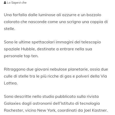
Lo Sapevi che
2
3
Una farfalla dalle luminose ali azzurre e un bozzolo
G
colorato che nasconde come uno scrigno una coppia di
i
stelle.
u
g
n
Sono le ultime spettacolari immagini del telescopio
o
spaziale Hubble, destinate a entrare nella sua
2
0
personale top ten.
2
0
Ritraggono due giovani nebulose planetarie, ossia due
culle di stelle tra le più ricche di gas e polveri della Via
Lattea.
Sono descritte nello studio pubblicato sulla rivista
Galaxies dagli astronomi dell’Istituto di tecnologia
Rochester, vicino New York, coordinati da Joel Kastner.