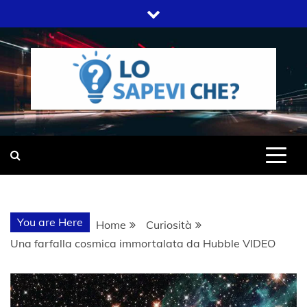
Skip
to
content
SITO WEB DEL GRUPPO LIFELIVE
LO SAPEVI
E.S.P.J
CHE?
You are Here
Home
Curiosità
Una farfalla cosmica immortalata da Hubble VIDEO