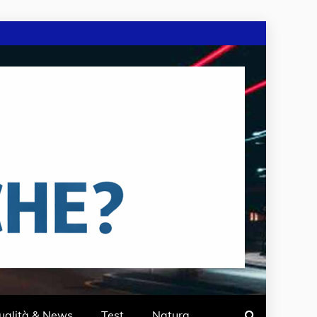
ualità & News
Test
Natura