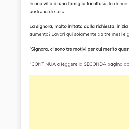
0
In una villa di una famiglia facoltosa,
la donna 
G
padrona di casa
e
n
n
La signora, molto irritata dalla richiesta, iniz
a
aumento? Lavori qui solamente da tre mesi e già
i
o
2
“Signora, ci sono tre motivi per cui merito quest
0
1
"CONTINUA a leggere la SECONDA pagina do
8