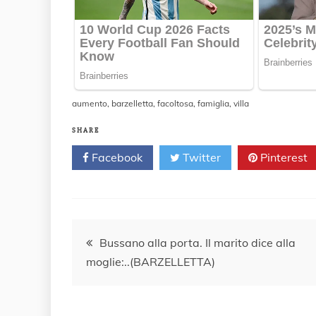
aumento
,
barzelletta
,
facoltosa
,
famiglia
,
villa
SHARE
Facebook
Twitter
Pinterest
Navigazione
Bussano alla porta. Il marito dice alla
moglie:..(BARZELLETTA)
articoli