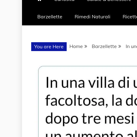
Barzellette
Rimedi Naturali
Ricett
Home
Barzellette
In un
You are Here