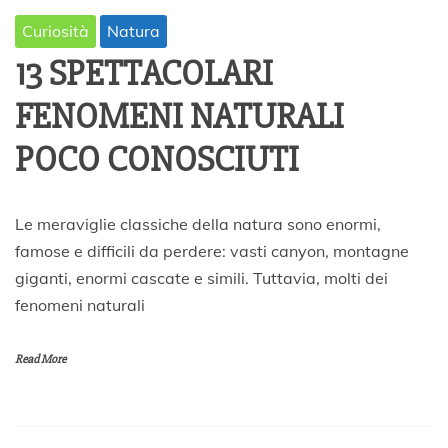
Curiosità
Natura
13 SPETTACOLARI
FENOMENI NATURALI
POCO CONOSCIUTI
1
Le meraviglie classiche della natura sono enormi,
1
famose e difficili da perdere: vasti canyon, montagne
F
giganti, enormi cascate e simili. Tuttavia, molti dei
e
b
fenomeni naturali
b
r
a
Read More
i
o
2
0