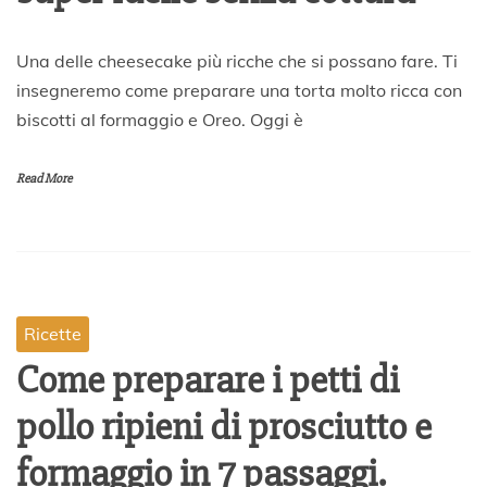
6
Una delle cheesecake più ricche che si possano fare. Ti
A
insegneremo come preparare una torta molto ricca con
p
biscotti al formaggio e Oreo. Oggi è
r
i
l
Read More
e
2
0
2
0
Ricette
Come preparare i petti di
pollo ripieni di prosciutto e
formaggio in 7 passaggi.