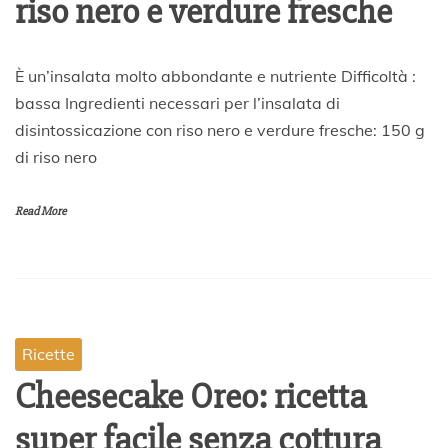
riso nero e verdure fresche
2
È un’insalata molto abbondante e nutriente Difficoltà :
7
bassa Ingredienti necessari per l’insalata di
A
disintossicazione con riso nero e verdure fresche: 150 g
p
r
di riso nero
i
l
e
Read More
2
0
2
0
Ricette
Cheesecake Oreo: ricetta
super facile senza cottura