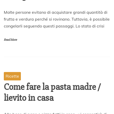
3
Molte persone evitano di acquistare grandi quantità di
0
frutta e verdura perché si rovinano. Tuttavia, è possibile
M
congelarli seguendo questi passaggi. Lo stato di crisi
a
r
z
Read More
o
2
0
2
0
Ricette
Come fare la pasta madre /
lievito in casa
2