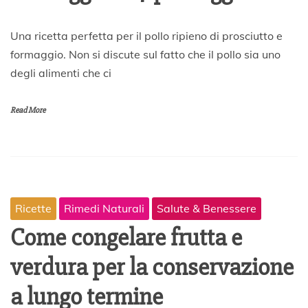
4
Una ricetta perfetta per il pollo ripieno di prosciutto e
A
formaggio. Non si discute sul fatto che il pollo sia uno
p
degli alimenti che ci
r
i
l
Read More
e
2
0
2
0
Ricette
Rimedi Naturali
Salute & Benessere
Come congelare frutta e
verdura per la conservazione
a lungo termine