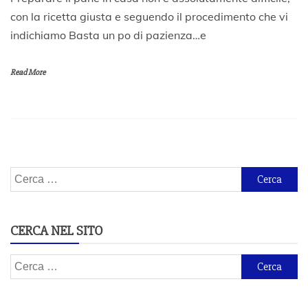
7
con la ricetta giusta e seguendo il procedimento che vi
M
indichiamo Basta un po di pazienza…e
a
r
z
Read More
o
2
0
2
0
Ricerca
per:
CERCA NEL SITO
Ricerca
per: