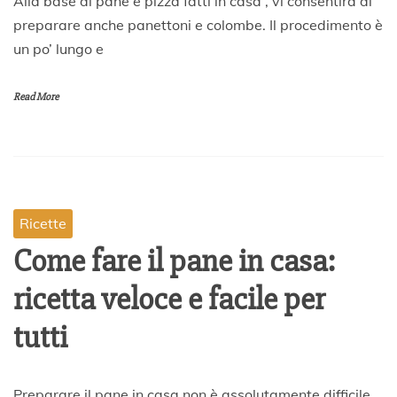
Alla base di pane e pizza fatti in casa , vi consentirà di
7
preparare anche panettoni e colombe. Il procedimento è
M
un po’ lungo e
a
r
z
Read More
o
2
0
2
0
Ricette
Come fare il pane in casa:
ricetta veloce e facile per
tutti
2
Preparare il pane in casa non è assolutamente difficile,