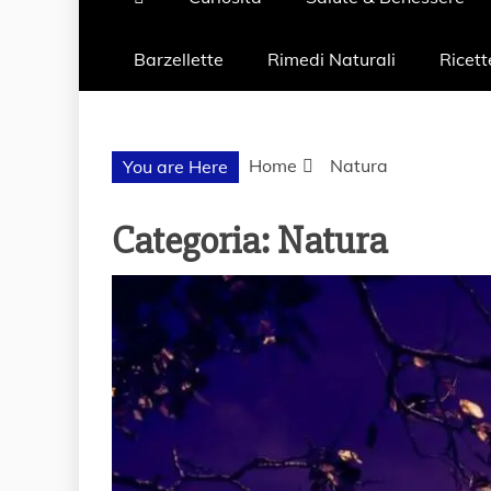
Barzellette
Rimedi Naturali
Ricett
Home
Natura
You are Here
Categoria:
Natura