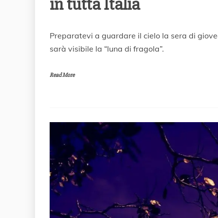
in tutta Italia
2
Preparatevi a guardare il cielo la sera di gioved
2
sarà visibile la “luna di fragola”.
G
i
u
Read More
g
n
o
2
0
2
1