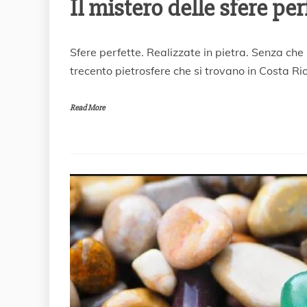
Il mistero delle sfere per
1
Sfere perfette. Realizzate in pietra. Senza che
8
trecento pietrosfere che si trovano in Costa Ri
N
o
v
Read More
e
m
b
r
e
2
0
2
0