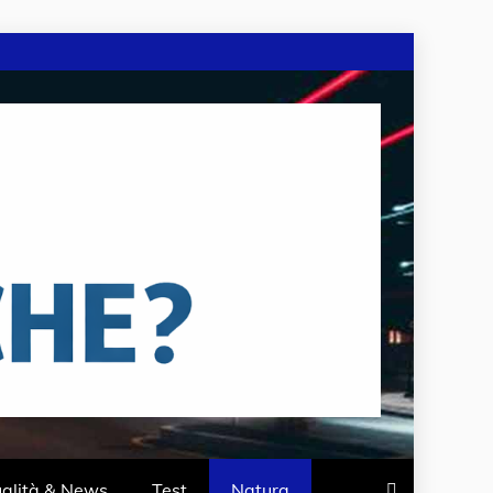
ualità & News
Test
Natura