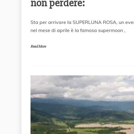
non perdere:
1
Sta per arrivare la SUPERLUNA ROSA, un event
5
nel mese di aprile è la famosa supermoon ,
A
p
r
Read More
i
l
e
2
0
2
1