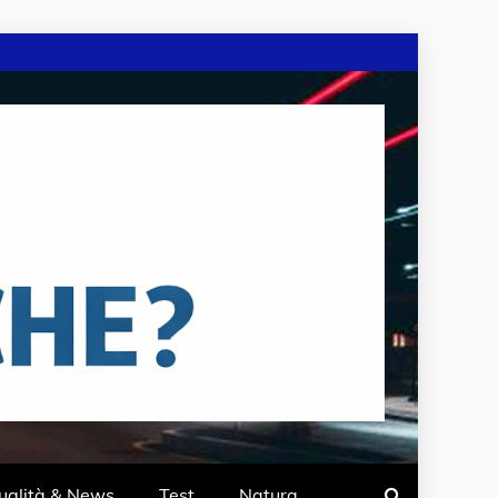
ualità & News
Test
Natura