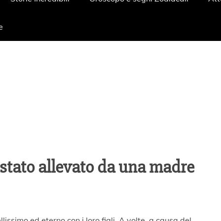
e
 stato allevato da una madre
ssimo ed eterno con i loro figli. A volte, a causa del