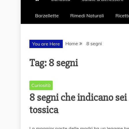
Barzellette
Rimedi Naturali
Ricett
Home
8 segni
You are Here
Tag:
8 segni
Curiosità
8 segni che indicano sei
tossica
2
La maggior parte delle madri ha un legame belli