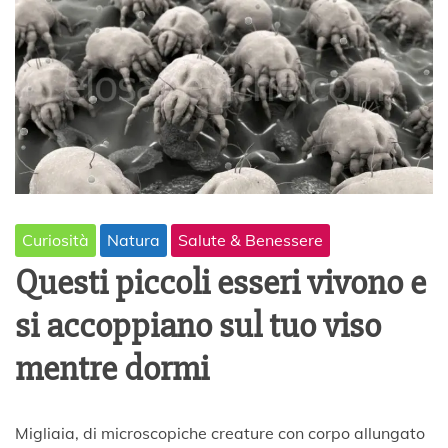
Curiosità
Natura
Salute & Benessere
Questi piccoli esseri vivono e
si accoppiano sul tuo viso
mentre dormi
1
Migliaia, di microscopiche creature con corpo allungato
3