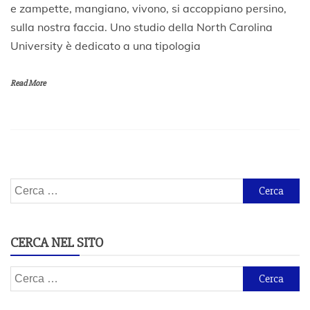
e zampette, mangiano, vivono, si accoppiano persino,
M
sulla nostra faccia. Uno studio della North Carolina
a
g
University è dedicato a una tipologia
g
i
o
Read More
2
0
2
0
Ricerca
per:
CERCA NEL SITO
Ricerca
per: