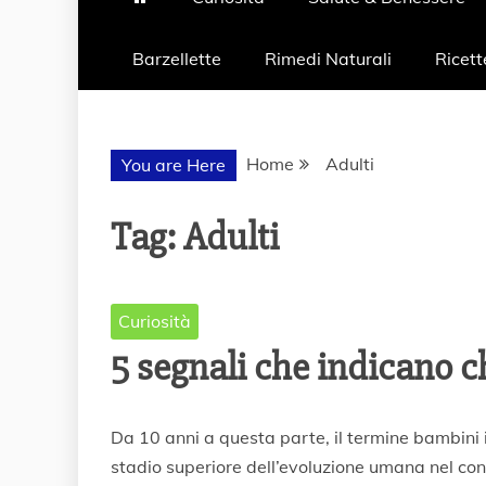
Barzellette
Rimedi Naturali
Ricett
Home
Adulti
You are Here
Tag:
Adulti
Curiosità
5 segnali che indicano c
2
Da 10 anni a questa parte, il termine bambini
D
stadio superiore dell’evoluzione umana nel co
i