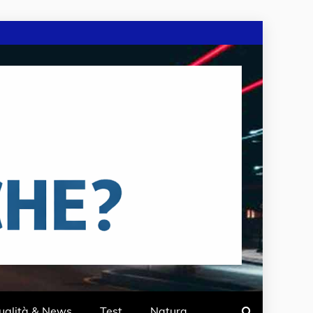
ualità & News
Test
Natura