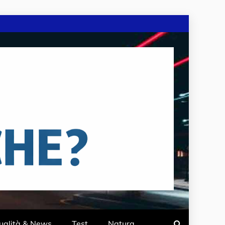
ualità & News
Test
Natura