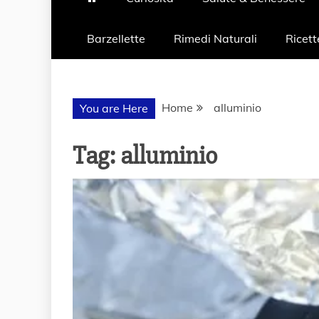
Barzellette
Rimedi Naturali
Ricett
Home
alluminio
You are Here
Tag:
alluminio