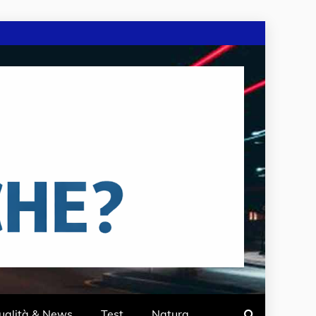
ualità & News
Test
Natura