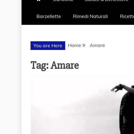
Barzellette
Rimedi Naturali
Ricett
Home
Amare
You are Here
Tag:
Amare