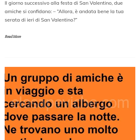
1
Il giorno successivo alla festa di San Valentino, due
3
amiche si confidano: – “Allora, è andata bene la tua
F
serata di ieri di San Valentino?”
e
b
b
Read More
r
a
i
o
2
0
1
8