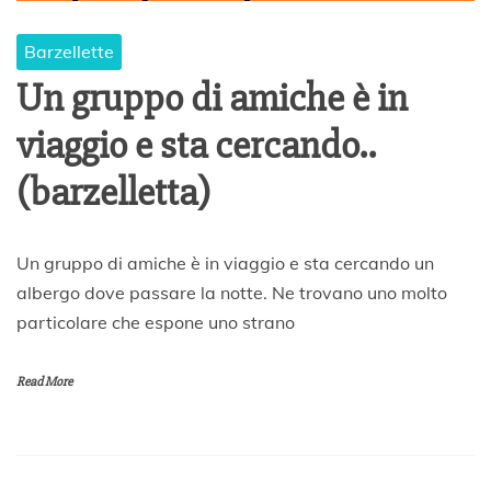
Barzellette
Un gruppo di amiche è in
viaggio e sta cercando..
(barzelletta)
7
Un gruppo di amiche è in viaggio e sta cercando un
G
albergo dove passare la notte. Ne trovano uno molto
e
particolare che espone uno strano
n
n
a
Read More
i
o
2
0
1