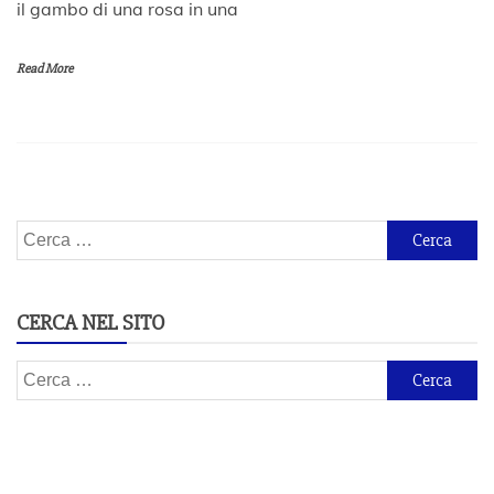
il gambo di una rosa in una
g
g
i
Read More
o
2
0
2
0
Ricerca
per:
CERCA NEL SITO
Ricerca
per: