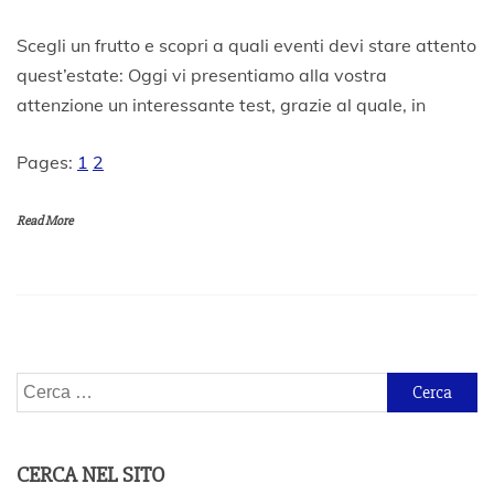
1
Scegli un frutto e scopri a quali eventi devi stare attento
8
quest’estate: Oggi vi presentiamo alla vostra
G
attenzione un interessante test, grazie al quale, in
i
u
g
Pages:
1
2
n
o
2
Read More
0
2
1
Ricerca
per:
CERCA NEL SITO