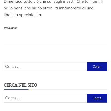
Dimentica tutto ciò che sai sugli insetti. Che tu li ami, li
4
odi o pensi che siano strani, ti innamorerai di una
G
libellula speciale. La
e
n
n
Read More
a
i
o
2
0
2
0
Ricerca
per:
CERCA NEL SITO
Ricerca
per: