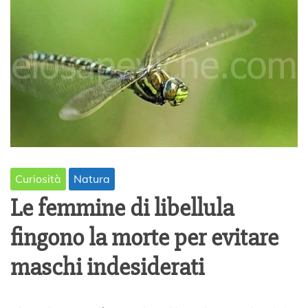
Curiosità
Natura
Le femmine di libellula
fingono la morte per evitare
maschi indesiderati
1