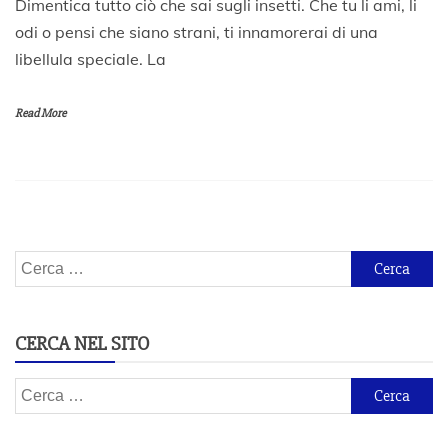
Dimentica tutto ciò che sai sugli insetti. Che tu li ami, li
4
odi o pensi che siano strani, ti innamorerai di una
G
libellula speciale. La
e
n
n
Read More
a
i
o
2
0
2
0
Ricerca
per:
CERCA NEL SITO
Ricerca
per: