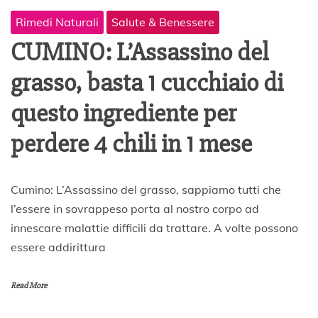
Rimedi Naturali
Salute & Benessere
CUMINO: L’Assassino del
grasso, basta 1 cucchiaio di
questo ingrediente per
perdere 4 chili in 1 mese
1
Cumino: L’Assassino del grasso, sappiamo tutti che
2
l’essere in sovrappeso porta al nostro corpo ad
D
innescare malattie difficili da trattare. A volte possono
i
c
essere addirittura
e
m
b
Read More
r
e