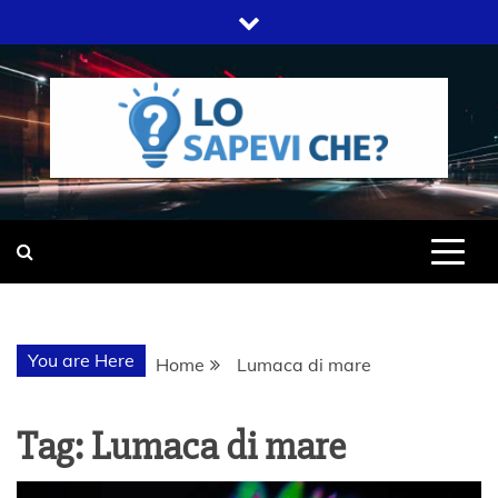
Skip
to
content
SITO WEB DEL GRUPPO LIFELIVE
LO SAPEVI
E.S.P.J
CHE?
You are Here
Home
Lumaca di mare
Tag:
Lumaca di mare