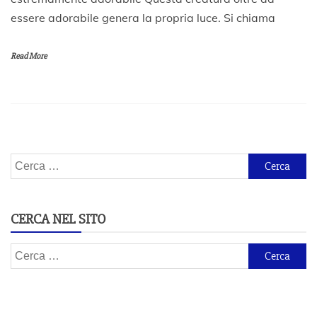
F
essere adorabile genera la propria luce. Si chiama
e
b
b
Read More
r
a
i
o
2
0
2
0
Ricerca
per:
CERCA NEL SITO
Ricerca
per: