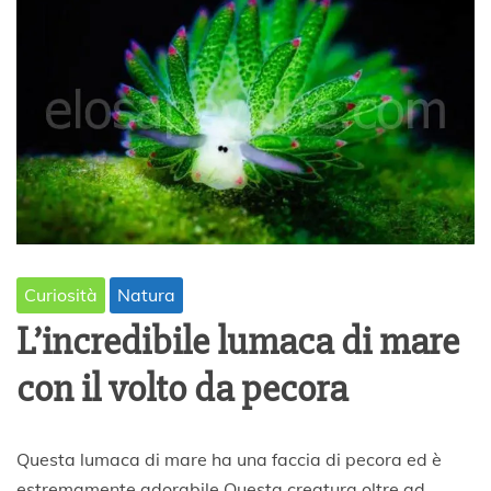
Curiosità
Natura
L’incredibile lumaca di mare
con il volto da pecora
2
Questa lumaca di mare ha una faccia di pecora ed è
9
estremamente adorabile Questa creatura oltre ad