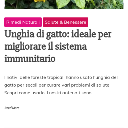
Rimedi Naturali
Salute & Benessere
Unghia di gatto: ideale per
migliorare il sistema
immunitario
5
I nativi delle foreste tropicali hanno usato l’unghia del
M
gatto per secoli per curare vari problemi di salute.
a
Scopri come usarlo. I nostri antenati sono
g
g
i
Read More
o
2
0
2