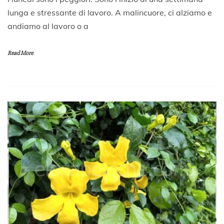
4
lunga e stressante di lavoro. A malincuore, ci alziamo e
G
andiamo al lavoro o a
i
u
g
Read More
n
o
2
0
2
0