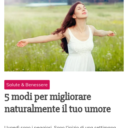
Salute & Benessere
5 modi per migliorare
naturalmente il tuo umore
2
I lunedì sono i peggiori. Sono l’inizio di una settimana