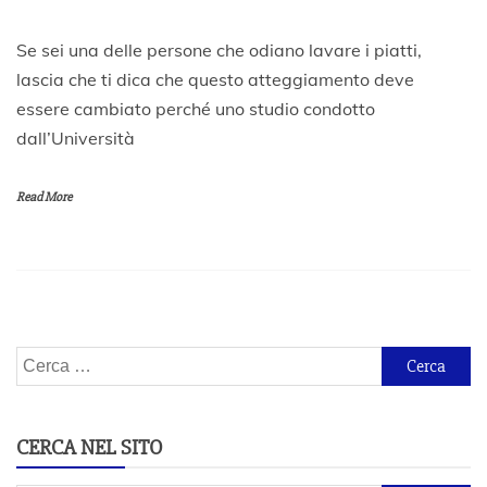
3
Se sei una delle persone che odiano lavare i piatti,
0
lascia che ti dica che questo atteggiamento deve
N
essere cambiato perché uno studio condotto
o
v
dall’Università
e
m
b
Read More
r
e
2
0
1
9
Ricerca
per:
CERCA NEL SITO