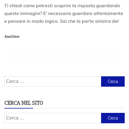
2
Ti chiedi come potresti scoprire la risposta guardando
0
queste immagini? E’ necessario guardare attentamente
A
e pensare in modo logico. Sai che la parte sinistra del
p
r
i
Read More
l
e
2
0
2
0
Ricerca
per:
CERCA NEL SITO
Ricerca
per: