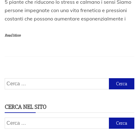
5 piante che riducono lo stress e calmano i sensi Siamo
N
persone impegnate con una vita frenetica e pressioni
o
costanti che possono aumentare esponenzialmente i
v
e
m
Read More
b
r
e
2
0
1
9
Ricerca
per:
CERCA NEL SITO
Ricerca
per: