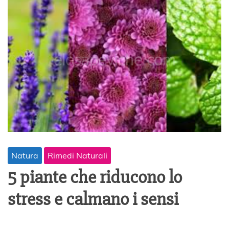
1
9
Natura
Rimedi Naturali
5 piante che riducono lo
stress e calmano i sensi
4