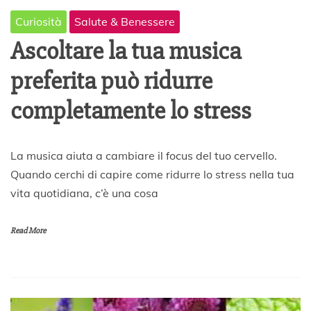
Curiosità
Salute & Benessere
Ascoltare la tua musica
preferita può ridurre
completamente lo stress
1
La musica aiuta a cambiare il focus del tuo cervello.
1
Quando cerchi di capire come ridurre lo stress nella tua
D
vita quotidiana, c’è una cosa
i
c
e
Read More
m
b
r
e
2
0