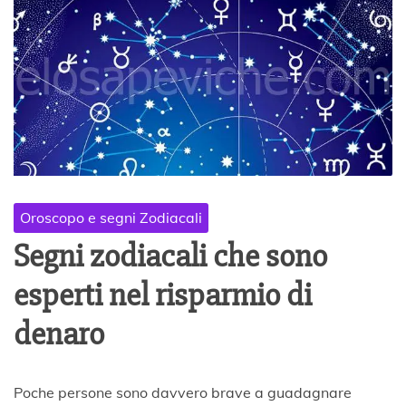
Oroscopo e segni Zodiacali
Segni zodiacali che sono
esperti nel risparmio di
denaro
1
Poche persone sono davvero brave a guadagnare
5