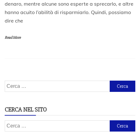
denaro, mentre alcune sono esperte a sprecarlo, e altre
L
hanno acuito l’abilità di risparmiarlo. Quindi, possiamo
u
g
dire che
l
i
o
Read More
2
0
2
0
Ricerca
per:
CERCA NEL SITO
Ricerca
per: