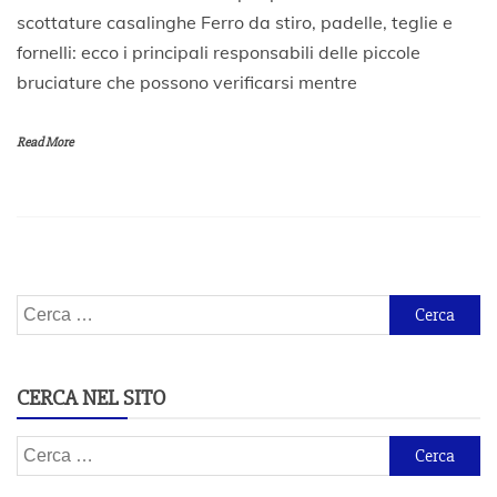
5
scottature casalinghe Ferro da stiro, padelle, teglie e
L
fornelli: ecco i principali responsabili delle piccole
u
g
bruciature che possono verificarsi mentre
l
i
o
Read More
2
0
2
0
Ricerca
per:
CERCA NEL SITO
Ricerca
per: