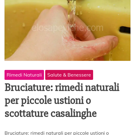
Rimedi Naturali
Salute & Benessere
Bruciature: rimedi naturali
per piccole ustioni o
scottature casalinghe
2
Bruciature: rimedi naturali per piccole ustioni o