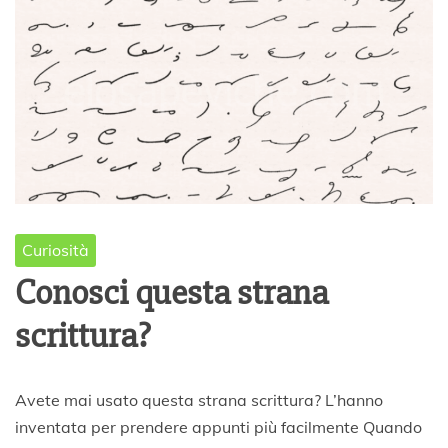
Curiosità
Conosci questa strana
scrittura?
7
Avete mai usato questa strana scrittura? L’hanno
M
inventata per prendere appunti più facilmente Quando
a