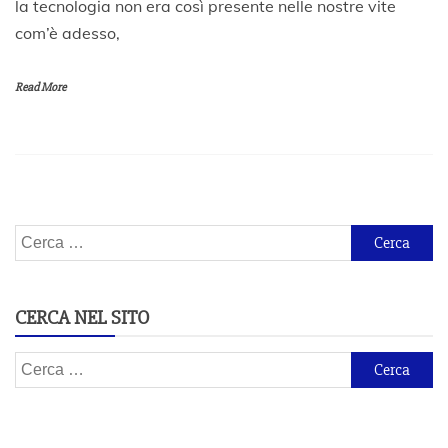
la tecnologia non era così presente nelle nostre vite
g
g
com’è adesso,
i
o
2
Read More
0
2
0
Ricerca
per:
CERCA NEL SITO
Ricerca
per: